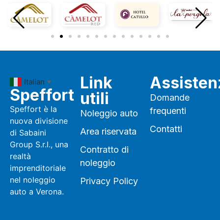
Link
Assisten
Italian
▼
Speffort
utili
Domande
Speffort è la
frequenti
Noleggio auto
nuova divisione
Contatti
Area riservata
di Sabaini
Group S.r.l., una
Contratto di
realtà
noleggio
imprenditoriale
nel noleggio
Privacy Policy
auto a Verona.