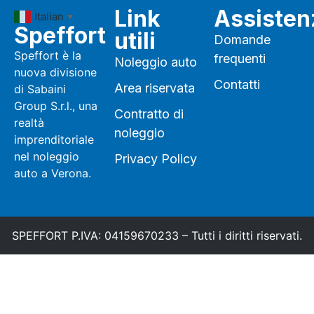
Link
Assisten
Italian
▼
Speffort
utili
Domande
Speffort è la
frequenti
Noleggio auto
nuova divisione
Contatti
Area riservata
di Sabaini
Group S.r.l., una
Contratto di
realtà
noleggio
imprenditoriale
nel noleggio
Privacy Policy
auto a Verona.
SPEFFORT P.IVA: 04159670233 – Tutti i diritti riservati.