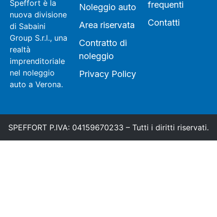
Speffort è la
frequenti
Noleggio auto
nuova divisione
Contatti
Area riservata
di Sabaini
Group S.r.l., una
Contratto di
realtà
noleggio
imprenditoriale
nel noleggio
Privacy Policy
auto a Verona.
SPEFFORT P.IVA: 04159670233 – Tutti i diritti riservati.